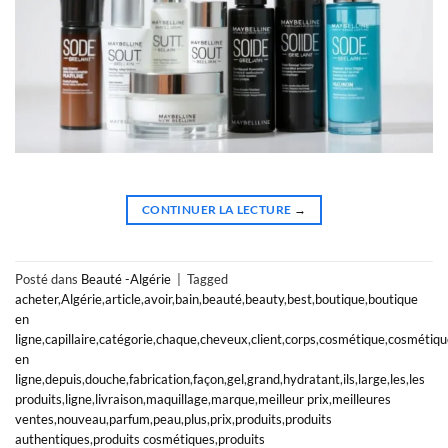
CONTINUER LA LECTURE
→
Posté dans
Beauté -Algérie
|
Tagged
acheter
,
Algérie
,
article
,
avoir
,
bain
,
beauté
,
beauty
,
best
,
boutique
,
boutique
en
ligne
,
capillaire
,
catégorie
,
chaque
,
cheveux
,
client
,
corps
,
cosmétique
,
cosmétiqu
en
ligne
,
depuis
,
douche
,
fabrication
,
façon
,
gel
,
grand
,
hydratant
,
ils
,
large
,
les
,
les
produits
,
ligne
,
livraison
,
maquillage
,
marque
,
meilleur prix
,
meilleures
ventes
,
nouveau
,
parfum
,
peau
,
plus
,
prix
,
produits
,
produits
authentiques
,
produits cosmétiques
,
produits