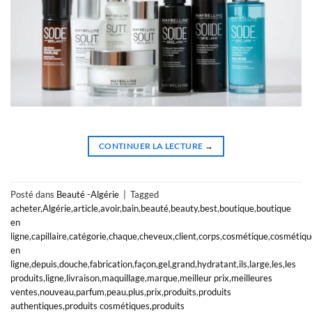
CONTINUER LA LECTURE
→
Posté dans
Beauté -Algérie
|
Tagged
acheter
,
Algérie
,
article
,
avoir
,
bain
,
beauté
,
beauty
,
best
,
boutique
,
boutique
en
ligne
,
capillaire
,
catégorie
,
chaque
,
cheveux
,
client
,
corps
,
cosmétique
,
cosmétiqu
en
ligne
,
depuis
,
douche
,
fabrication
,
façon
,
gel
,
grand
,
hydratant
,
ils
,
large
,
les
,
les
produits
,
ligne
,
livraison
,
maquillage
,
marque
,
meilleur prix
,
meilleures
ventes
,
nouveau
,
parfum
,
peau
,
plus
,
prix
,
produits
,
produits
authentiques
,
produits cosmétiques
,
produits