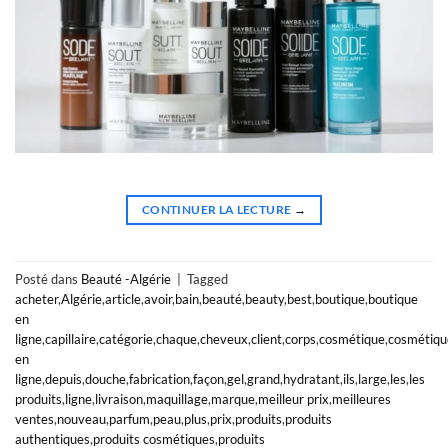
CONTINUER LA LECTURE
→
Posté dans
Beauté -Algérie
|
Tagged
acheter
,
Algérie
,
article
,
avoir
,
bain
,
beauté
,
beauty
,
best
,
boutique
,
boutique
en
ligne
,
capillaire
,
catégorie
,
chaque
,
cheveux
,
client
,
corps
,
cosmétique
,
cosmétiqu
en
ligne
,
depuis
,
douche
,
fabrication
,
façon
,
gel
,
grand
,
hydratant
,
ils
,
large
,
les
,
les
produits
,
ligne
,
livraison
,
maquillage
,
marque
,
meilleur prix
,
meilleures
ventes
,
nouveau
,
parfum
,
peau
,
plus
,
prix
,
produits
,
produits
authentiques
,
produits cosmétiques
,
produits