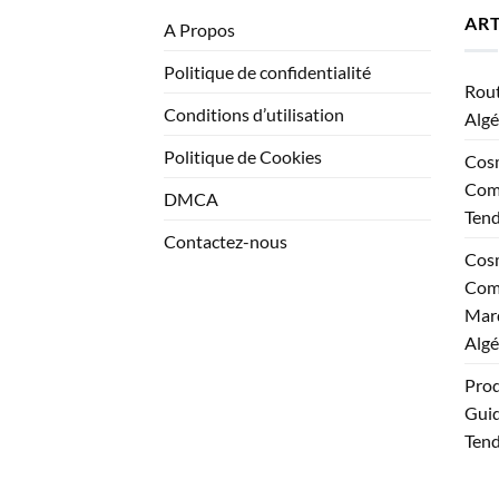
ART
A Propos
Politique de confidentialité
Rout
Conditions d’utilisation
Algé
Politique de Cookies
Cosm
Comp
DMCA
Ten
Contactez-nous
Cosm
Comp
Marq
Algé
Prod
Guid
Tend