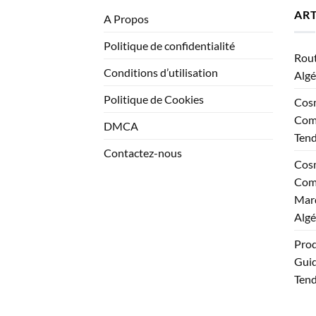
ART
A Propos
Politique de confidentialité
Rout
Conditions d’utilisation
Algé
Politique de Cookies
Cosm
Comp
DMCA
Ten
Contactez-nous
Cosm
Comp
Marq
Algé
Prod
Guid
Tend